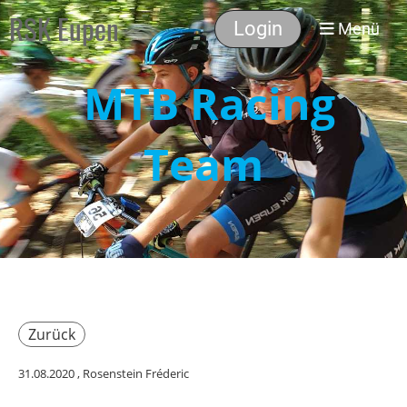
RSK Eupen
Login
Menü
MTB Racing
Team
Zurück
31.08.2020
, Rosenstein Fréderic