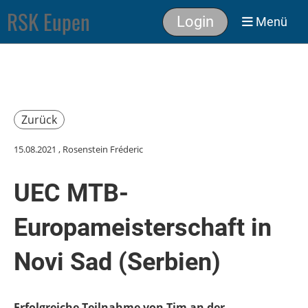
RSK Eupen
Login
Menü
Zurück
15.08.2021
, Rosenstein Fréderic
UEC MTB-
Europameisterschaft in
Novi Sad (Serbien)
Erfolgreiche Teilnahme von Tim an der