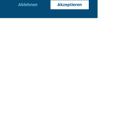
Ablehnen
Akzeptieren
© RSK Eupen
Erstellt mit ClubDesk Vereinssoftware