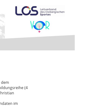
d dem
bildungsreihe (4
hristian
nndaten im