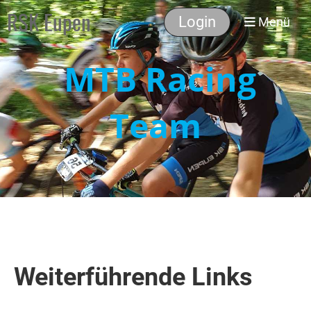
RSK Eupen
Login
Menü
MTB Racing
Team
Weiterführende Links